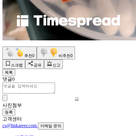
추천
0
비추천
0
스크랩
공유
신고
목록
댓글
0
사진첨부
등록
고객센터
cs@linkareer.com
이메일 문의