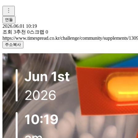
연돌
2026.06.01 10:19
조회
3
추천
0
스크랩
0
https://www.timespread.co.kr/challenge/community/supplements/13
주소복사