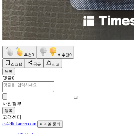
추천
0
비추천
0
스크랩
공유
신고
목록
댓글
0
사진첨부
등록
고객센터
cs@linkareer.com
이메일 문의