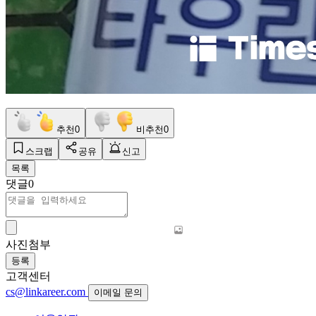
추천
0
비추천
0
스크랩
공유
신고
목록
댓글
0
사진첨부
등록
고객센터
cs@linkareer.com
이메일 문의