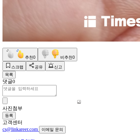
추천
0
비추천
0
스크랩
공유
신고
목록
댓글
0
사진첨부
등록
고객센터
cs@linkareer.com
이메일 문의