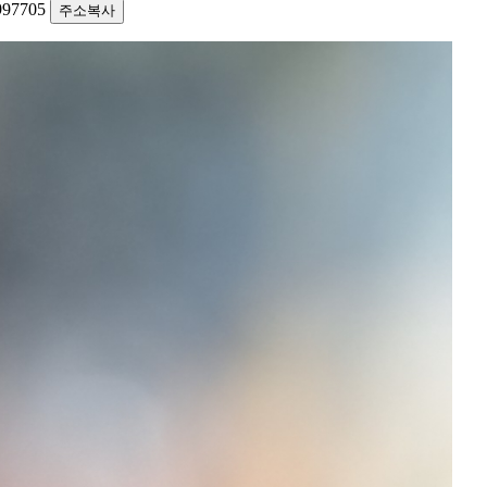
0997705
주소복사