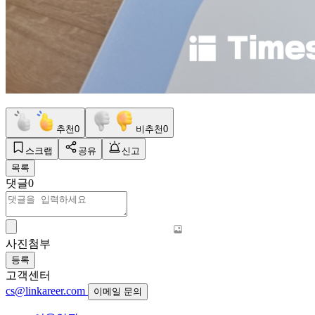
추천
0
비추천
0
스크랩
공유
신고
목록
댓글
0
사진첨부
등록
고객센터
cs@linkareer.com
이메일 문의