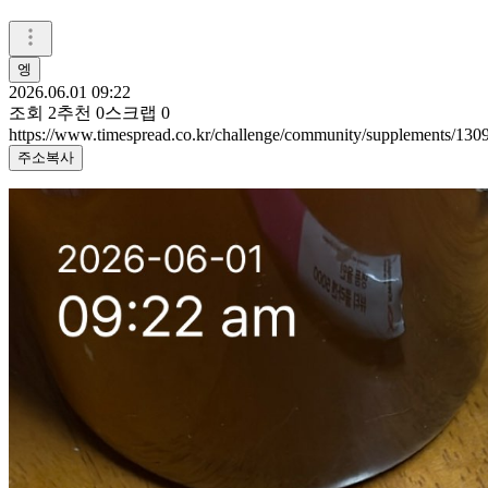
엥
2026.06.01 09:22
조회
2
추천
0
스크랩
0
https://www.timespread.co.kr/challenge/community/supplements/13
주소복사