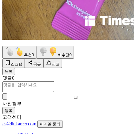
추천
0
비추천
0
스크랩
공유
신고
목록
댓글
0
사진첨부
등록
고객센터
cs@linkareer.com
이메일 문의