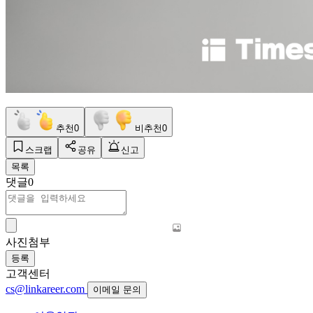
추천
0
비추천
0
스크랩
공유
신고
목록
댓글
0
사진첨부
등록
고객센터
cs@linkareer.com
이메일 문의