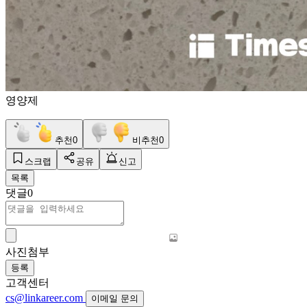
영양제
추천
0
비추천
0
스크랩
공유
신고
목록
댓글
0
사진첨부
등록
고객센터
cs@linkareer.com
이메일 문의