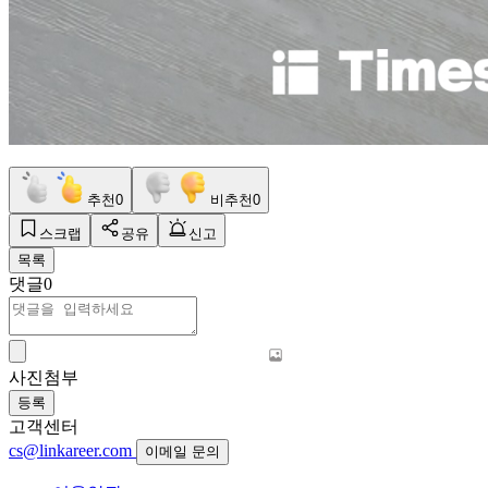
추천
0
비추천
0
스크랩
공유
신고
목록
댓글
0
사진첨부
등록
고객센터
cs@linkareer.com
이메일 문의