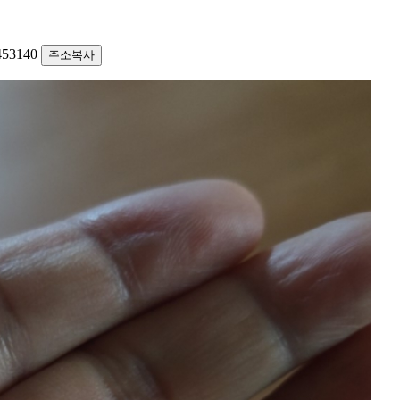
8453140
주소복사