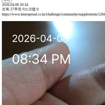
2026.04.08 20:34
조회
27
추천
0
스크랩
0
https://www.timespread.co.kr/challenge/community/supplements/12