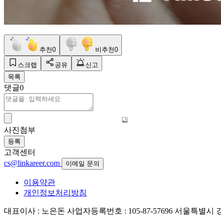
추천
0
비추천
0
스크랩
공유
신고
목록
댓글
0
사진첨부
등록
고객센터
cs@linkareer.com
이메일 문의
이용약관
개인정보처리방침
대표이사 : 노은돈
사업자등록번호 : 105-87-57696
서울특별시 강남