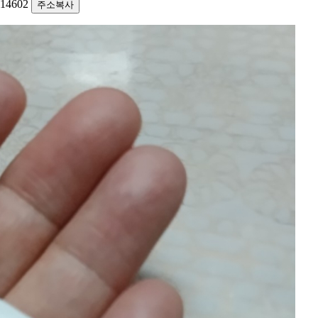
3114602
주소복사