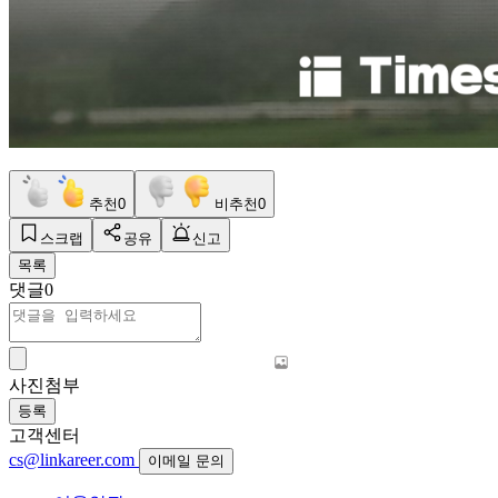
추천
0
비추천
0
스크랩
공유
신고
목록
댓글
0
사진첨부
등록
고객센터
cs@linkareer.com
이메일 문의