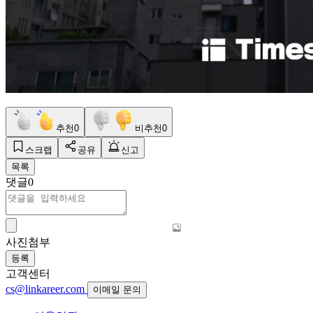
추천
0
비추천
0
스크랩
공유
신고
목록
댓글
0
사진첨부
등록
고객센터
cs@linkareer.com
이메일 문의