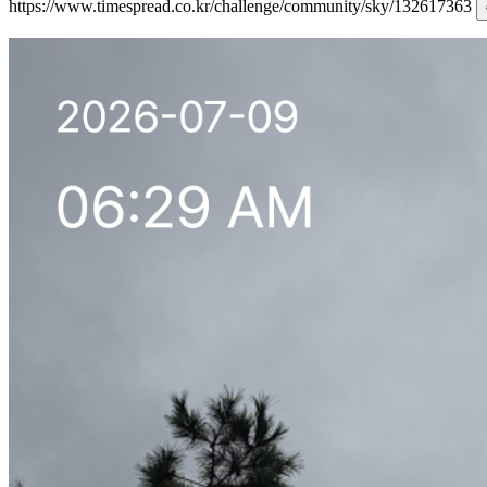
https://www.timespread.co.kr/challenge/community/sky/132617363