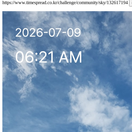
https://www.timespread.co.kr/challenge/community/sky/132617194