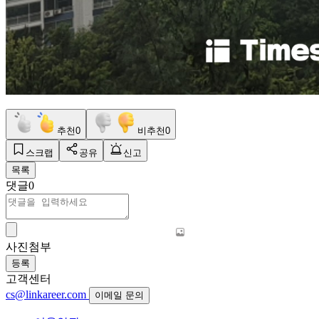
추천
0
비추천
0
스크랩
공유
신고
목록
댓글
0
사진첨부
등록
고객센터
cs@linkareer.com
이메일 문의