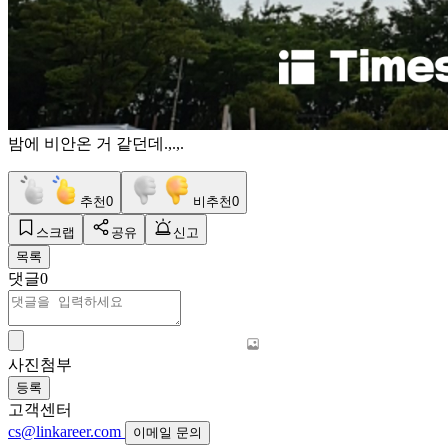
밤에 비안온 거 같던데.,.,.
추천
0
비추천
0
스크랩
공유
신고
목록
댓글
0
사진첨부
등록
고객센터
cs@linkareer.com
이메일 문의