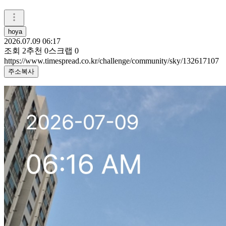
hoya
2026.07.09 06:17
조회
2
추천
0
스크랩
0
https://www.timespread.co.kr/challenge/community/sky/132617107
주소복사