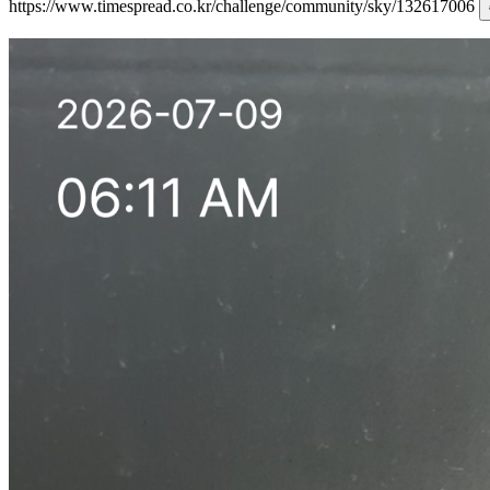
https://www.timespread.co.kr/challenge/community/sky/132617006