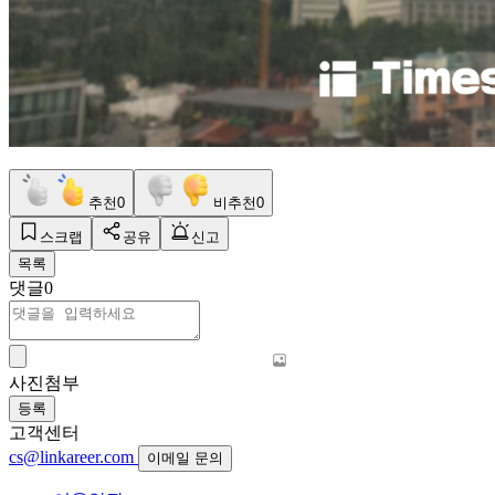
추천
0
비추천
0
스크랩
공유
신고
목록
댓글
0
사진첨부
등록
고객센터
cs@linkareer.com
이메일 문의