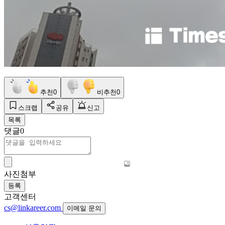
추천
0
비추천
0
스크랩
공유
신고
목록
댓글
0
사진첨부
등록
고객센터
cs@linkareer.com
이메일 문의