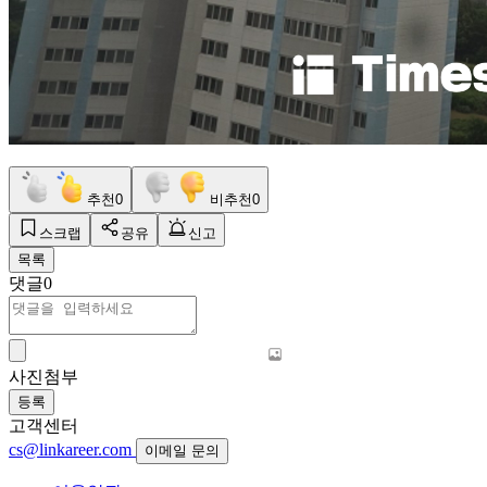
추천
0
비추천
0
스크랩
공유
신고
목록
댓글
0
사진첨부
등록
고객센터
cs@linkareer.com
이메일 문의