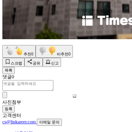
추천
0
비추천
0
스크랩
공유
신고
목록
댓글
0
사진첨부
등록
고객센터
cs@linkareer.com
이메일 문의