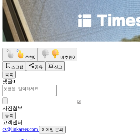
추천
0
비추천
0
스크랩
공유
신고
목록
댓글
0
사진첨부
등록
고객센터
cs@linkareer.com
이메일 문의