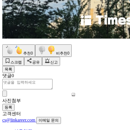
추천
0
비추천
0
스크랩
공유
신고
목록
댓글
0
사진첨부
등록
고객센터
cs@linkareer.com
이메일 문의