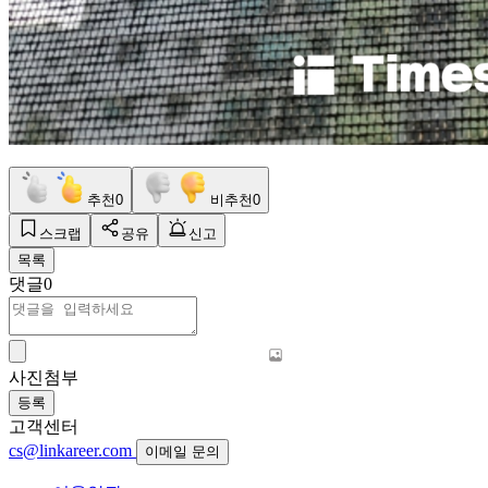
추천
0
비추천
0
스크랩
공유
신고
목록
댓글
0
사진첨부
등록
고객센터
cs@linkareer.com
이메일 문의