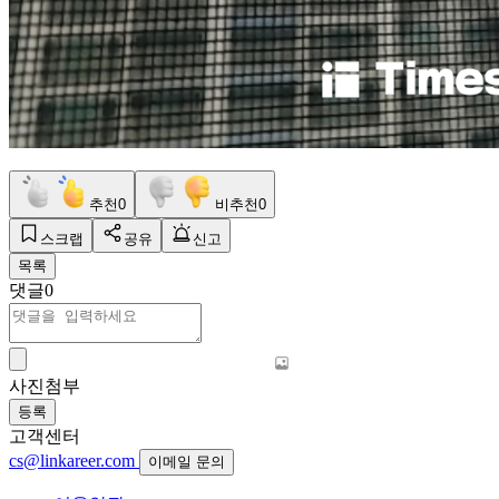
추천
0
비추천
0
스크랩
공유
신고
목록
댓글
0
사진첨부
등록
고객센터
cs@linkareer.com
이메일 문의