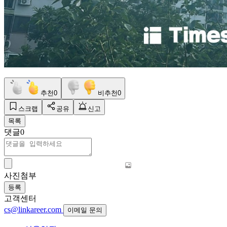
추천
0
비추천
0
스크랩
공유
신고
목록
댓글
0
사진첨부
등록
고객센터
cs@linkareer.com
이메일 문의