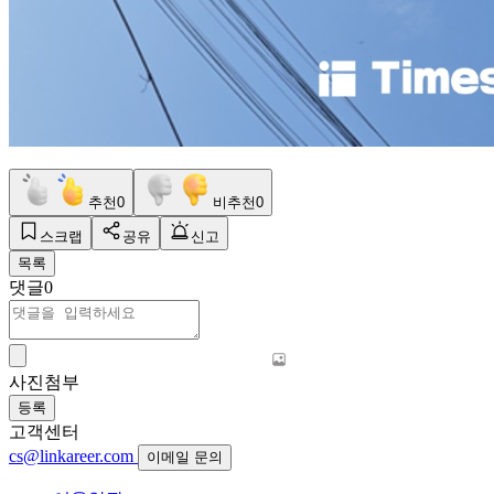
추천
0
비추천
0
스크랩
공유
신고
목록
댓글
0
사진첨부
등록
고객센터
cs@linkareer.com
이메일 문의