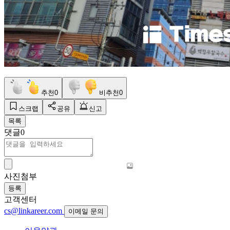
추천
0
비추천
0
스크랩
공유
신고
목록
댓글
0
사진첨부
등록
고객센터
cs@linkareer.com
이메일 문의