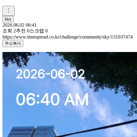
kks
2026.06.02 06:41
조회
2
추천
0
스크랩
0
https://www.timespread.co.kr/challenge/community/sky/131037474
주소복사