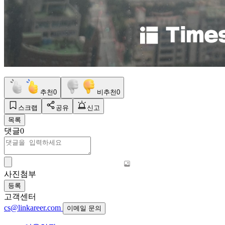
추천
0
비추천
0
스크랩
공유
신고
목록
댓글
0
사진첨부
등록
고객센터
cs@linkareer.com
이메일 문의