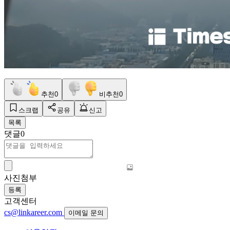
추천
0
비추천
0
스크랩
공유
신고
목록
댓글
0
사진첨부
등록
고객센터
cs@linkareer.com
이메일 문의