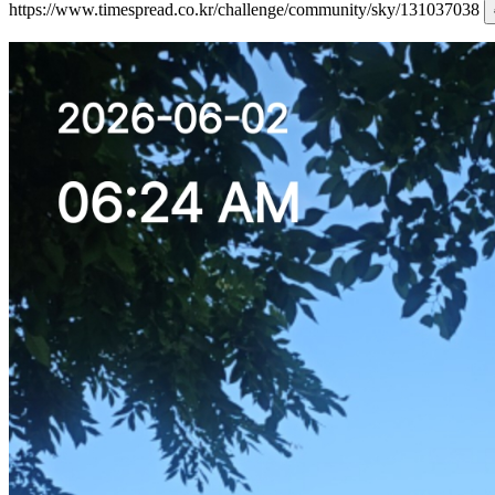
https://www.timespread.co.kr/challenge/community/sky/131037038