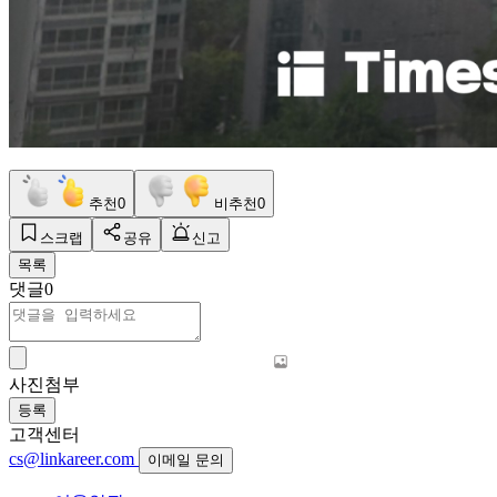
추천
0
비추천
0
스크랩
공유
신고
목록
댓글
0
사진첨부
등록
고객센터
cs@linkareer.com
이메일 문의