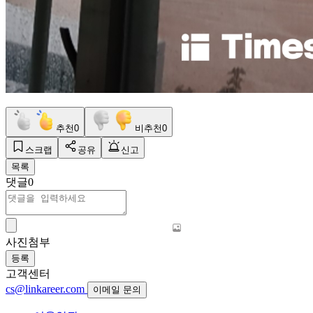
추천
0
비추천
0
스크랩
공유
신고
목록
댓글
0
사진첨부
등록
고객센터
cs@linkareer.com
이메일 문의