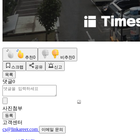
추천
0
비추천
0
스크랩
공유
신고
목록
댓글
0
사진첨부
등록
고객센터
cs@linkareer.com
이메일 문의