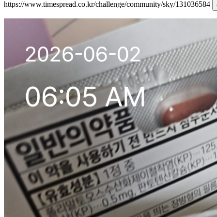
https://www.timespread.co.kr/challenge/community/sky/131036584