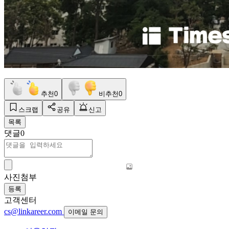
추천
0
비추천
0
스크랩
공유
신고
목록
댓글
0
사진첨부
등록
고객센터
cs@linkareer.com
이메일 문의