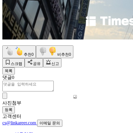
추천
0
비추천
0
스크랩
공유
신고
목록
댓글
0
사진첨부
등록
고객센터
cs@linkareer.com
이메일 문의