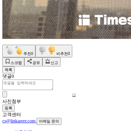
추천
0
비추천
0
스크랩
공유
신고
목록
댓글
0
사진첨부
등록
고객센터
cs@linkareer.com
이메일 문의