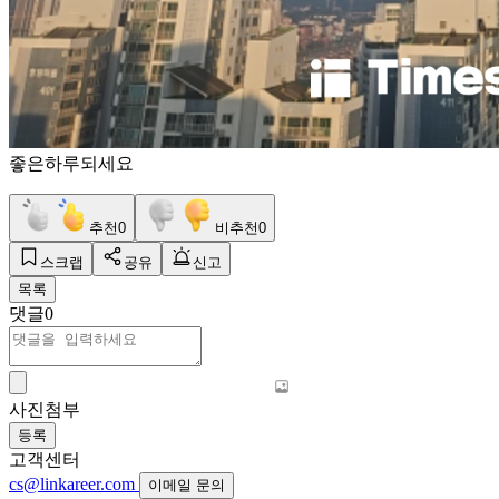
좋은하루되세요
추천
0
비추천
0
스크랩
공유
신고
목록
댓글
0
사진첨부
등록
고객센터
cs@linkareer.com
이메일 문의