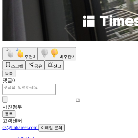
추천
0
비추천
0
스크랩
공유
신고
목록
댓글
0
사진첨부
등록
고객센터
cs@linkareer.com
이메일 문의