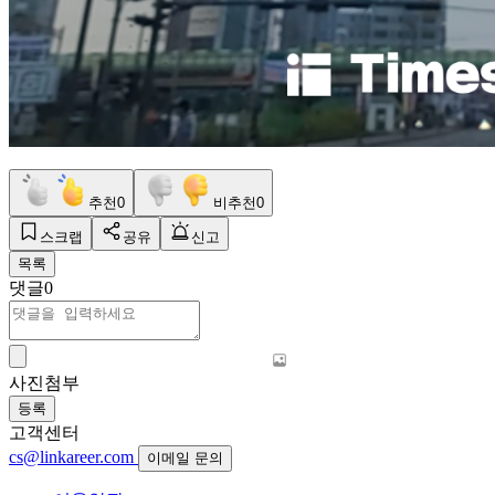
추천
0
비추천
0
스크랩
공유
신고
목록
댓글
0
사진첨부
등록
고객센터
cs@linkareer.com
이메일 문의