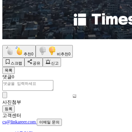
추천
0
비추천
0
스크랩
공유
신고
목록
댓글
0
사진첨부
등록
고객센터
cs@linkareer.com
이메일 문의