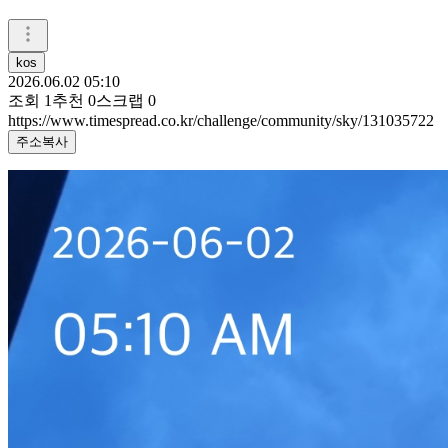
kos
2026.06.02 05:10
조회
1
추천
0
스크랩
0
https://www.timespread.co.kr/challenge/community/sky/131035722
주소복사