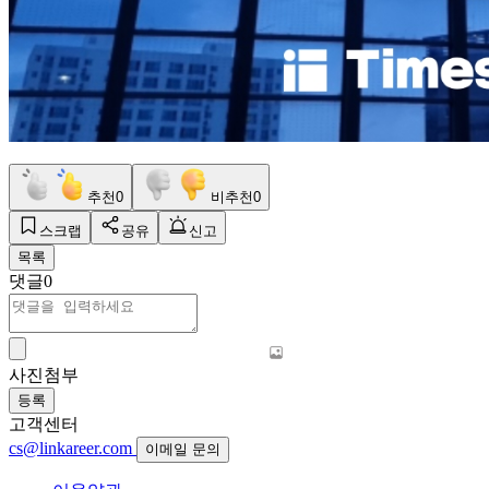
추천
0
비추천
0
스크랩
공유
신고
목록
댓글
0
사진첨부
등록
고객센터
cs@linkareer.com
이메일 문의