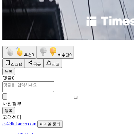
추천
0
비추천
0
스크랩
공유
신고
목록
댓글
0
사진첨부
등록
고객센터
cs@linkareer.com
이메일 문의