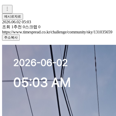
에시르쟈르
2026.06.02 05:03
조회
1
추천
0
스크랩
0
https://www.timespread.co.kr/challenge/community/sky/131035659
주소복사