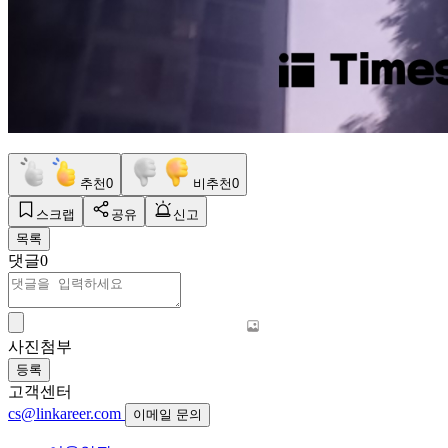
추천
0
비추천
0
스크랩
공유
신고
목록
댓글
0
사진첨부
등록
고객센터
cs@linkareer.com
이메일 문의