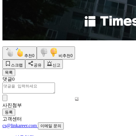
추천
0
비추천
0
스크랩
공유
신고
목록
댓글
0
사진첨부
등록
고객센터
cs@linkareer.com
이메일 문의