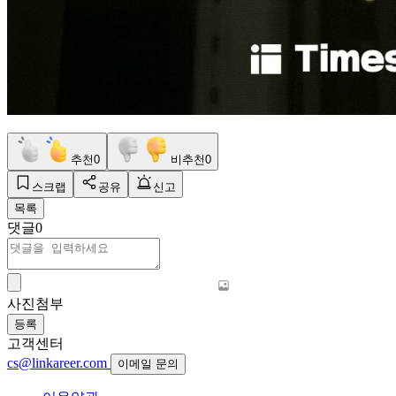
추천
0
비추천
0
스크랩
공유
신고
목록
댓글
0
사진첨부
등록
고객센터
cs@linkareer.com
이메일 문의