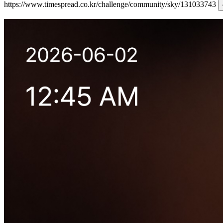
https://www.timespread.co.kr/challenge/community/sky/131033743